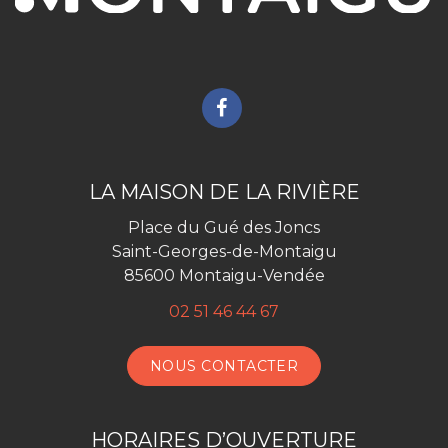
Lien
vers
le
compte
LA MAISON DE LA RIVIÈRE
Facebook
Place du Gué des Joncs
Saint-Georges-de-Montaigu
85600 Montaigu-Vendée
02 51 46 44 67
NOUS CONTACTER
HORAIRES D’OUVERTURE