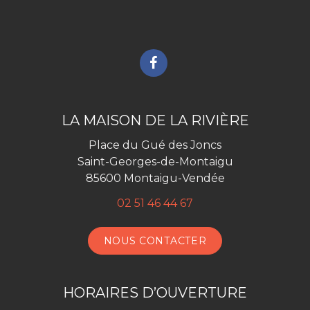
Lien
vers
le
compte
LA MAISON DE LA RIVIÈRE
Facebook
Place du Gué des Joncs
Saint-Georges-de-Montaigu
85600 Montaigu-Vendée
02 51 46 44 67
NOUS CONTACTER
HORAIRES D’OUVERTURE