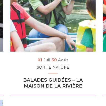
Du
let
au
01
Juil
30
Août
SORTIE NATURE
BALADES GUIDÉES – LA
MAISON DE LA RIVIÈRE