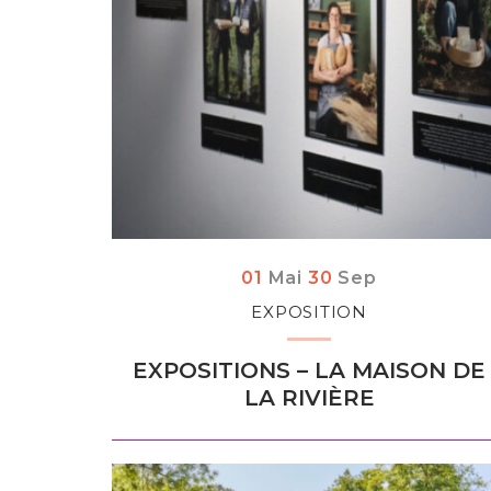
Du
au
tembre
01
Mai
30
Sep
EXPOSITION
EXPOSITIONS – LA MAISON DE
LA RIVIÈRE