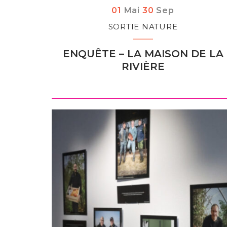
Du
au
tembre
01
Mai
30
Sep
SORTIE NATURE
ENQUÊTE – LA MAISON DE LA
RIVIÈRE