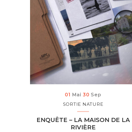
Du
au
tembre
01
Mai
30
Sep
SORTIE NATURE
ENQUÊTE – LA MAISON DE LA
RIVIÈRE