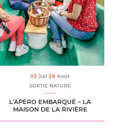
Du
let
au
03
Juil
29
Août
SORTIE NATURE
L’APÉRO EMBARQUÉ – LA
MAISON DE LA RIVIÈRE