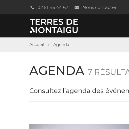
Gestion des traceurs
02 51 46 44 67
Nous contacter
Accueil
Agenda
AGENDA
7 RÉSULT
Consultez l’agenda des événeme