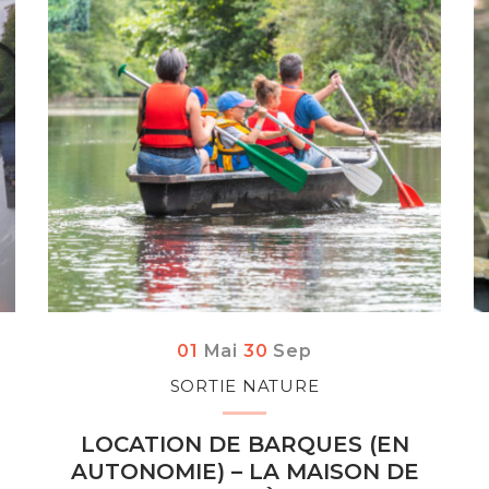
Du
au
tembre
01
Mai
30
Sep
SORTIE NATURE
LOCATION DE BARQUES (EN
AUTONOMIE) – LA MAISON DE