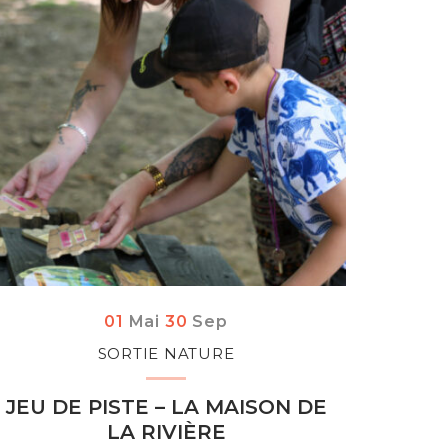
Du
au
tembre
01
Mai
30
Sep
SORTIE NATURE
JEU DE PISTE – LA MAISON DE
LA RIVIÈRE