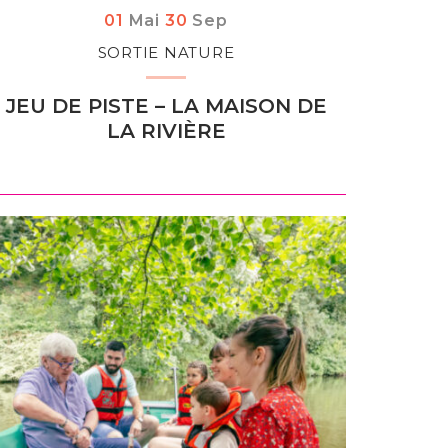
Du
au
tembre
01
Mai
30
Sep
SORTIE NATURE
JEU DE PISTE – LA MAISON DE
LA RIVIÈRE