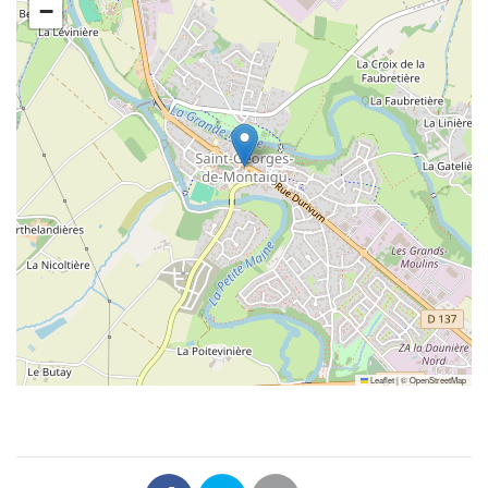
−
Leaflet
|
©
OpenStreetMap