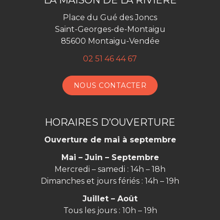
LA MAISON DE LA RIVIÈRE
Facebook
Place du Gué des Joncs
Saint-Georges-de-Montaigu
85600 Montaigu-Vendée
02 51 46 44 67
NOUS CONTACTER
HORAIRES D’OUVERTURE
Ouverture de mai à septembre
Mai – Juin – Septembre
Mercredi – samedi : 14h – 18h
Dimanches et jours fériés : 14h – 19h
Juillet – Août
Tous les jours : 10h – 19h