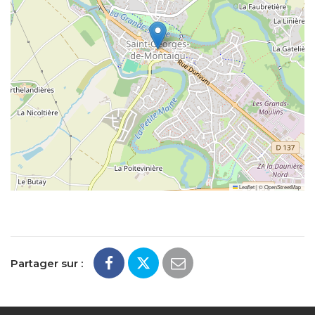
Leaflet
|
©
OpenStreetMap
Partager sur :