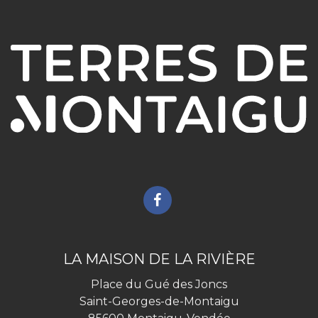
Lien
vers
le
compte
LA MAISON DE LA RIVIÈRE
Facebook
Place du Gué des Joncs
Saint-Georges-de-Montaigu