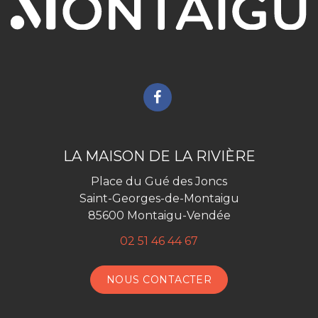
Lien
vers
le
compte
LA MAISON DE LA RIVIÈRE
Facebook
Place du Gué des Joncs
Saint-Georges-de-Montaigu
85600 Montaigu-Vendée
02 51 46 44 67
NOUS CONTACTER