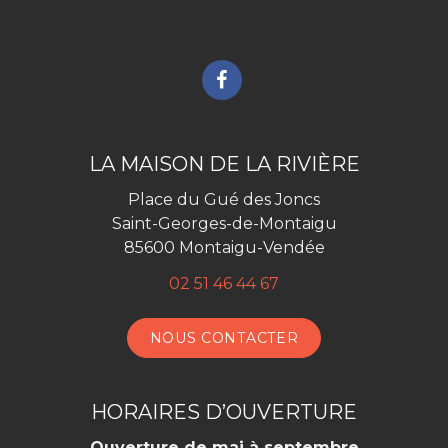
Lien
vers
le
compte
LA MAISON DE LA RIVIÈRE
Facebook
Place du Gué des Joncs
Saint-Georges-de-Montaigu
85600 Montaigu-Vendée
02 51 46 44 67
NOUS CONTACTER
HORAIRES D’OUVERTURE
Ouverture de mai à septembre