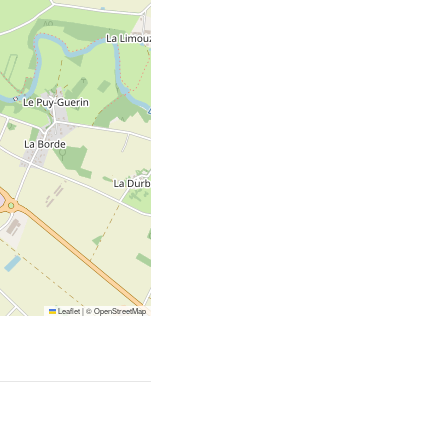
Leaflet
|
©
OpenStreetMap