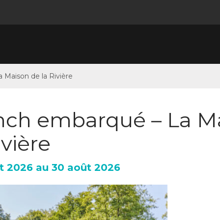
 Maison de la Rivière
nch embarqué – La M
ivière
t
2026
au
30
août
2026