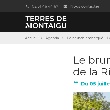
Gestion des traceurs
02 51 46 44 67
Nous contacter
Accueil
Agenda
Le brunch embarqué – La
Le bru
de la R
Du
05
juille