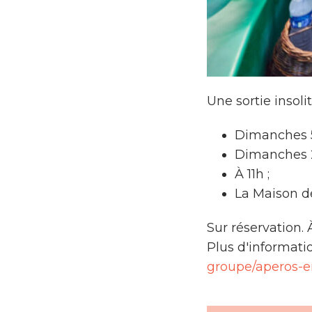
Une sortie insol
Dimanches 5, 
Dimanches 2,
À 11h ;
La Maison d
Sur réservation. À
Plus d'informati
groupe/aperos-