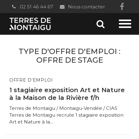
Gestion des traceurs
02 51 46 44 67
Nous contacter
Lien
vers
Aller
le
Aller
à
com
à
la
TYPE D'OFFRE D'EMPLOI :
Fac
recherc
la
OFFRE DE STAGE
navi
OFFRE D'EMPLOI
1 stagiaire exposition Art et Nature
à la Maison de la Rivière f/h
Terres de Montaigu / Montaigu-Vendée / CIAS
Terres de Montaigu recrute 1 stagiaire exposition
Art et Nature à la...