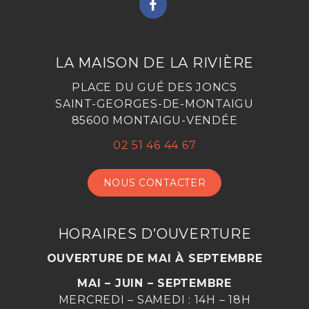
LIEN
VERS
LE
COMPTE
LA MAISON DE LA RIVIÈRE
FACEBOOK
PLACE DU GUÉ DES JONCS
SAINT-GEORGES-DE-MONTAIGU
85600 MONTAIGU-VENDÉE
02 51 46 44 67
NOUS CONTACTER
HORAIRES D’OUVERTURE
OUVERTURE DE MAI À SEPTEMBRE
MAI – JUIN – SEPTEMBRE
MERCREDI – SAMEDI : 14H – 18H