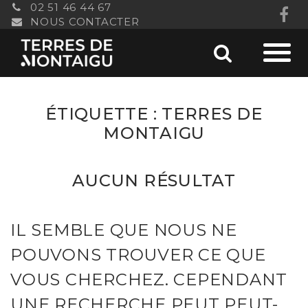
GESTION DES TRACEURS
02 51 46 44 67
LI
NOUS CONTACTER
VE
Aller
LE
ALL
à
C
À
la
ÉTIQUETTE :
TERRES DE
FA
recherc
LA
MONTAIGU
NAV
AUCUN RÉSULTAT
IL SEMBLE QUE NOUS NE
POUVONS TROUVER CE QUE
VOUS CHERCHEZ. CEPENDANT
UNE RECHERCHE PEUT PEUT-