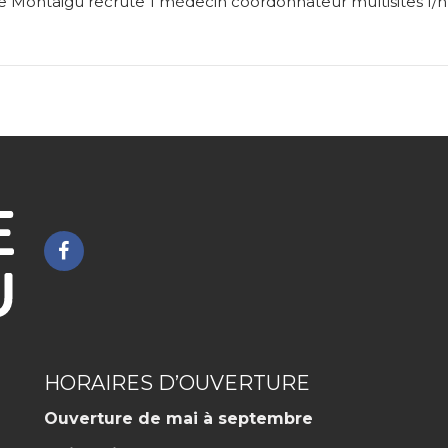
e Montaigu recrute 1 médecin coordonnateur multisites f/h
Lien
vers
le
compte
Facebook
HORAIRES D’OUVERTURE
Ouverture de mai à septembre