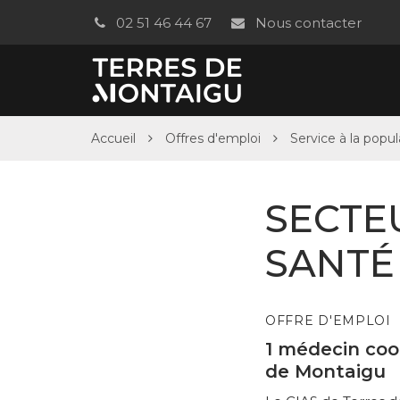
Gestion des traceurs
02 51 46 44 67
Nous contacter
Accueil
Offres d'emploi
Service à la popu
SECTEU
SANTÉ
OFFRE D'EMPLOI
1 médecin coor
de Montaigu