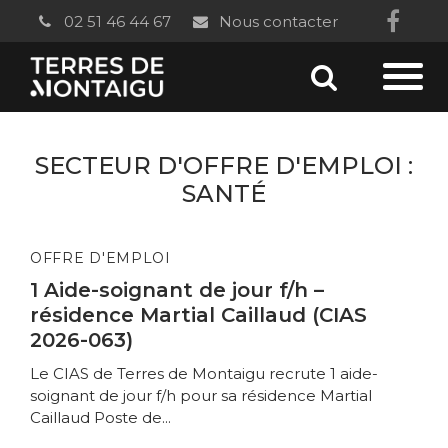
Gestion des traceurs
02 51 46 44 67
Nous contacter
Lien
vers
Aller
le
Aller
à
com
à
la
SECTEUR D'OFFRE D'EMPLOI :
Fac
recherc
la
SANTÉ
navi
OFFRE D'EMPLOI
1 Aide-soignant de jour f/h –
résidence Martial Caillaud (CIAS
2026-063)
Le CIAS de Terres de Montaigu recrute 1 aide-
soignant de jour f/h pour sa résidence Martial
Caillaud Poste de...