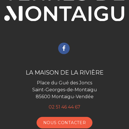
Lien
vers
le
compte
LA MAISON DE LA RIVIÈRE
Facebook
Place du Gué des Joncs
Saint-Georges-de-Montaigu
85600 Montaigu-Vendée
02 51 46 44 67
NOUS CONTACTER