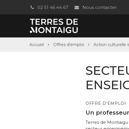
Gestion des traceurs
02 51 46 44 67
Nous contacter
Accueil
Offres d'emploi
Action culturelle 
SECTEU
ENSEI
OFFRE D'EMPLOI
Un professeur
Terres de Montaigu 
secteur enseignement