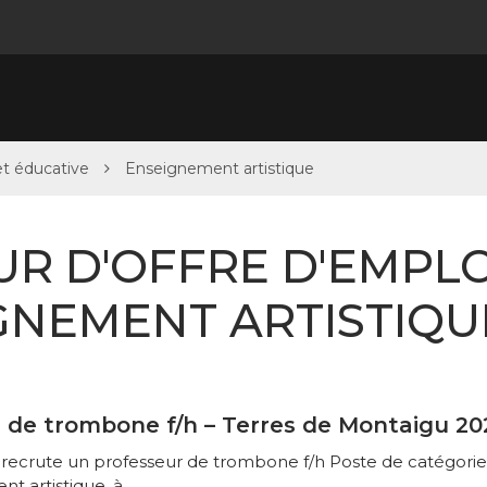
et éducative
Enseignement artistique
R D'OFFRE D'EMPLOI
GNEMENT ARTISTIQU
 de trombone f/h – Terres de Montaigu 20
recrute un professeur de trombone f/h Poste de catégorie B,
 artistique, à...