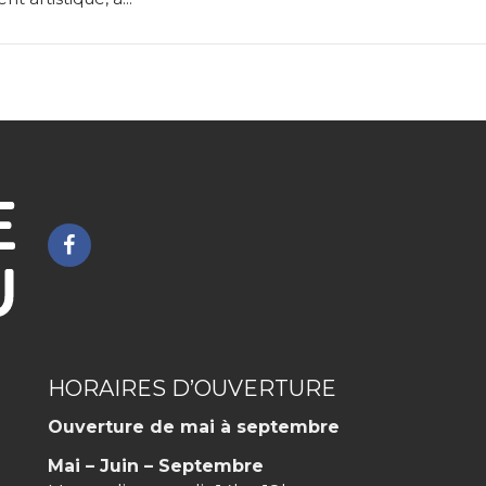
Lien
vers
le
compte
Facebook
HORAIRES D’OUVERTURE
Ouverture de mai à septembre
Mai – Juin – Septembre