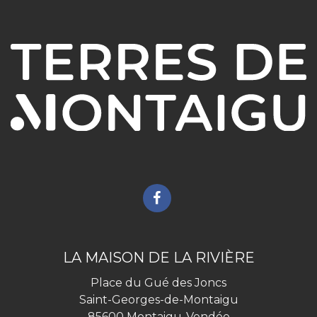
Lien
vers
le
compte
LA MAISON DE LA RIVIÈRE
Facebook
Place du Gué des Joncs
Saint-Georges-de-Montaigu
85600 Montaigu-Vendée