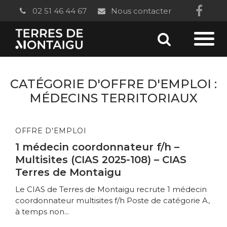
Gestion des traceurs
02 51 46 44 67
Nous contacter
Lien
vers
Aller
le
Aller
à
com
à
la
CATÉGORIE D'OFFRE D'EMPLOI :
Fac
recherc
la
MÉDECINS TERRITORIAUX
navi
OFFRE D'EMPLOI
1 médecin coordonnateur f/h –
Multisites (CIAS 2025-108) – CIAS
Terres de Montaigu
Le CIAS de Terres de Montaigu recrute 1 médecin
coordonnateur multisites f/h Poste de catégorie A,
à temps non...