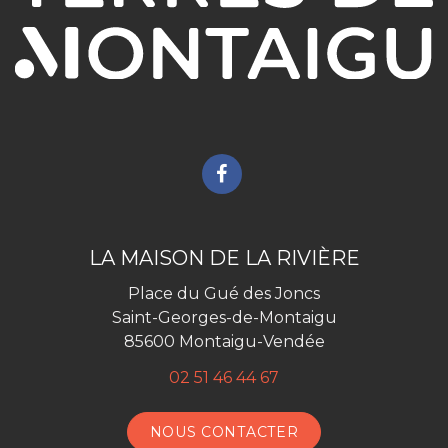
Lien
vers
le
compte
LA MAISON DE LA RIVIÈRE
Facebook
Place du Gué des Joncs
Saint-Georges-de-Montaigu
85600 Montaigu-Vendée
02 51 46 44 67
NOUS CONTACTER